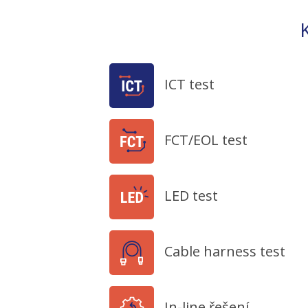
ICT test
FCT/EOL test
LED test
Cable harness test
In-line řešení