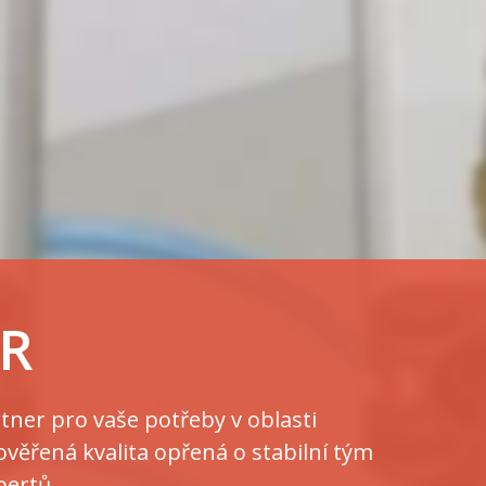
R
tner pro vaše potřeby v oblasti
ověřená kvalita opřená o stabilní tým
pertů.