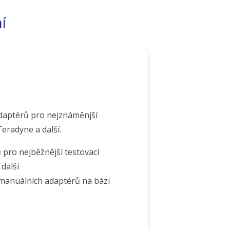
í
 adaptérů pro nejznáměnjší
Teradyne a další.
 pro nejběžnější testovací
další
manuálních adaptérů na bázi