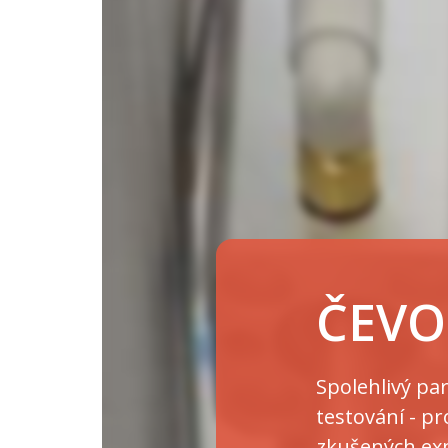
ČEVO
Spolehlivý par
testování - pr
zkušených ex